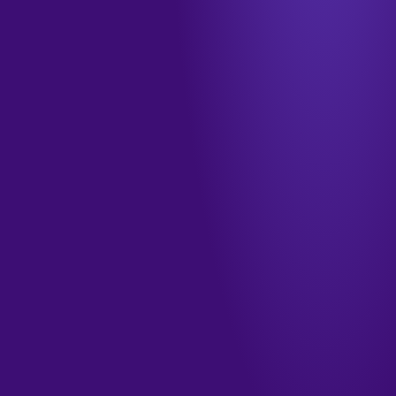
info@tamkendigital.com
المكتب
جدة · الشرفية · طريق الملك فهد
الدوام
الأحد–الخميس · ٩ صباحاً – ٦ مساءً