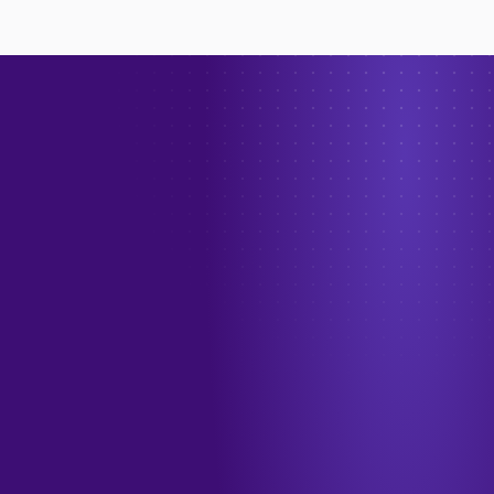
→
الهاتف
+966 55 208 1012
البريد الإلكتروني