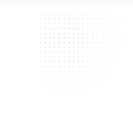
Next.js
React