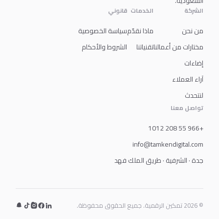
السعودية.
الشركة
الخدمات
قانوني
من نحن
ماذا نقدّم
سياسة الخصوصية
مختارات من أعمالنا
تقنياتنا
الشروط والأحكام
إضاءات
آراء العملاء
لنتحدث
تواصل معنا
+966 55 208 1012
info@tamkendigital.com
جدة · الشرفية · طريق الملك فهد
© 2026 تمكين الرقمية. جميع الحقوق محفوظة.