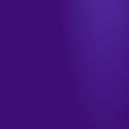
info@tamkendigital.com
المكتب
جدة · الشرفية · طريق الملك فهد
الدوام
الأحد–الخميس · ٩ صباحاً – ٦ مساءً