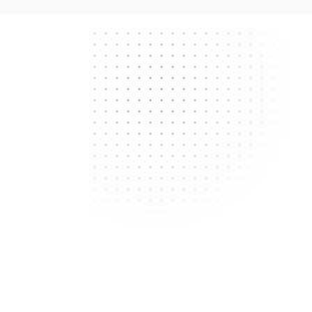
Next.js
React