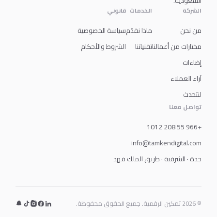
السعودية.
الشركة
الخدمات
قانوني
من نحن
ماذا نقدّم
سياسة الخصوصية
مختارات من أعمالنا
تقنياتنا
الشروط والأحكام
إضاءات
آراء العملاء
لنتحدث
تواصل معنا
+966 55 208 1012
info@tamkendigital.com
جدة · الشرفية · طريق الملك فهد
© 2026 تمكين الرقمية. جميع الحقوق محفوظة.