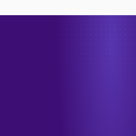
→
الهاتف
+966 55 208 1012
البريد الإلكتروني