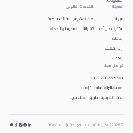
السعودية.
الشركة
الخدمات
قانوني
من نحن
ماذا نقدّم
سياسة الخصوصية
مختارات من أعمالنا
تقنياتنا
الشروط والأحكام
إضاءات
آراء العملاء
لنتحدث
تواصل معنا
+966 55 208 1012
info@tamkendigital.com
جدة · الشرفية · طريق الملك فهد
© 2026 تمكين الرقمية. جميع الحقوق محفوظة.