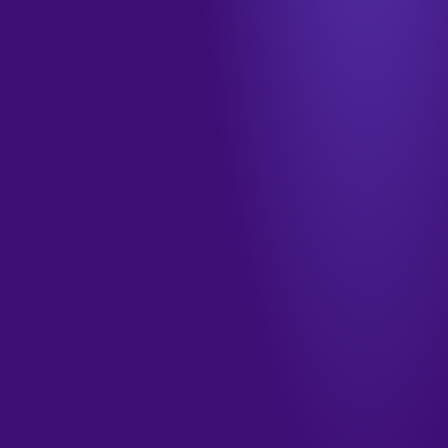
info@tamkendigital.com
المكتب
جدة · الشرفية · طريق الملك فهد
الدوام
الأحد–الخميس · ٩ صباحاً – ٦ مساءً