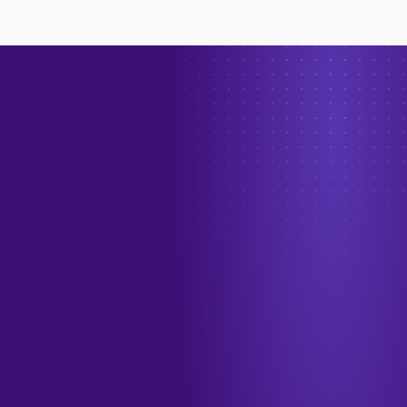
→
الهاتف
+966 55 208 1012
البريد الإلكتروني