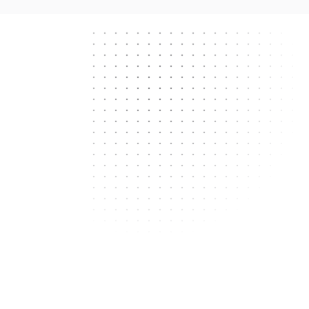
Next.js
React