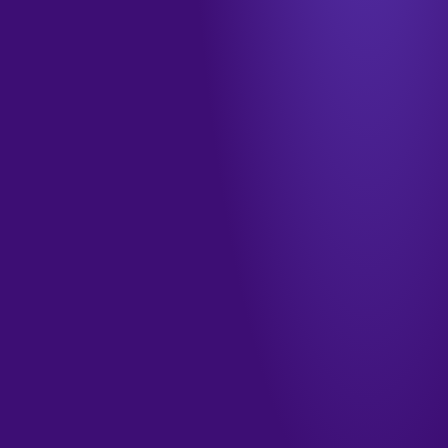
info@tamkendigital.com
المكتب
جدة · الشرفية · طريق الملك فهد
الدوام
الأحد–الخميس · ٩ صباحاً – ٦ مساءً