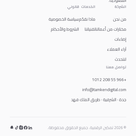
السعودية.
الشركة
الخدمات
قانوني
من نحن
ماذا نقدّم
سياسة الخصوصية
مختارات من أعمالنا
تقنياتنا
الشروط والأحكام
إضاءات
آراء العملاء
لنتحدث
تواصل معنا
+966 55 208 1012
info@tamkendigital.com
جدة · الشرفية · طريق الملك فهد
© 2026 تمكين الرقمية. جميع الحقوق محفوظة.