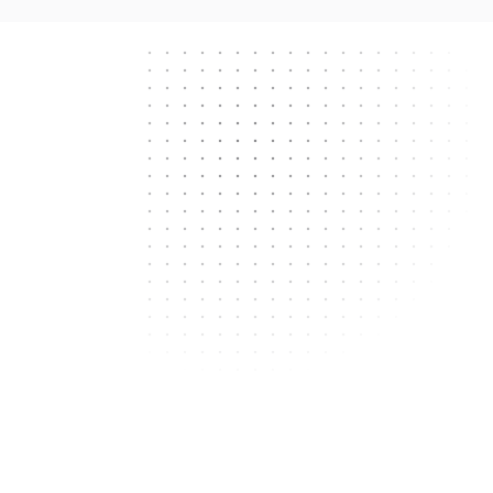
Next.js
React