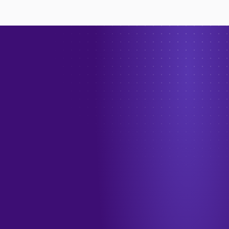
→
الهاتف
+966 55 208 1012
البريد الإلكتروني