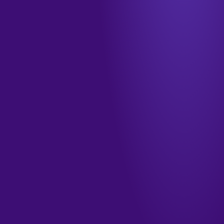
info@tamkendigital.com
المكتب
جدة · الشرفية · طريق الملك فهد
الدوام
الأحد–الخميس · ٩ صباحاً – ٦ مساءً