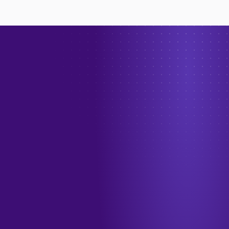
→
الهاتف
+966 55 208 1012
البريد الإلكتروني