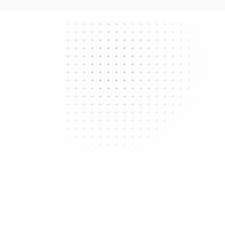
Next.js
React