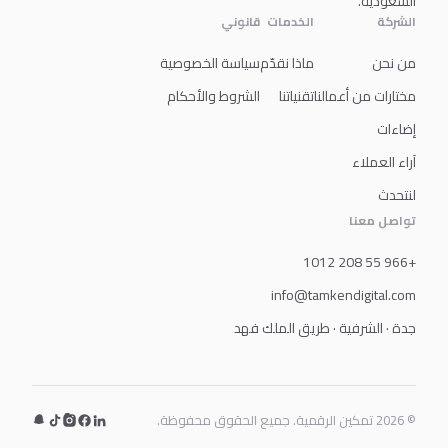
السعودية.
الشركة
الخدمات
قانوني
من نحن
ماذا نقدّم
سياسة الخصوصية
مختارات من أعمالنا
تقنياتنا
الشروط والأحكام
إضاءات
آراء العملاء
لنتحدث
تواصل معنا
+966 55 208 1012
info@tamkendigital.com
جدة · الشرفية · طريق الملك فهد
© 2026 تمكين الرقمية. جميع الحقوق محفوظة.