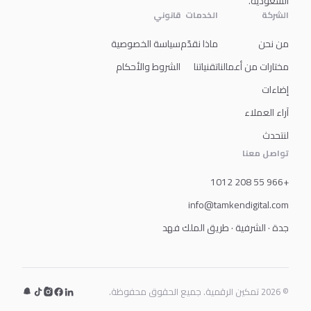
السعودية.
الشركة
الخدمات
قانوني
من نحن
ماذا نقدّم
سياسة الخصوصية
مختارات من أعمالنا
تقنياتنا
الشروط والأحكام
إضاءات
آراء العملاء
لنتحدث
تواصل معنا
+966 55 208 1012
info@tamkendigital.com
جدة · الشرفية · طريق الملك فهد
© 2026 تمكين الرقمية. جميع الحقوق محفوظة.