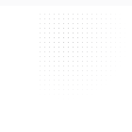
Next.js
React