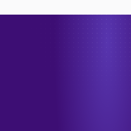
→
الهاتف
+966 55 208 1012
البريد الإلكتروني