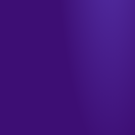
info@tamkendigital.com
المكتب
جدة · الشرفية · طريق الملك فهد
الدوام
الأحد–الخميس · ٩ صباحاً – ٦ مساءً