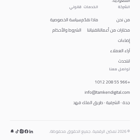
السعودية.
الشركة
الخدمات
قانوني
من نحن
ماذا نقدّم
سياسة الخصوصية
مختارات من أعمالنا
تقنياتنا
الشروط والأحكام
إضاءات
آراء العملاء
لنتحدث
تواصل معنا
+966 55 208 1012
info@tamkendigital.com
جدة · الشرفية · طريق الملك فهد
© 2026 تمكين الرقمية. جميع الحقوق محفوظة.