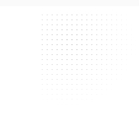
Next.js
React