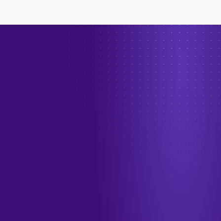
→
الهاتف
+966 55 208 1012
البريد الإلكتروني