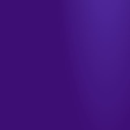
info@tamkendigital.com
المكتب
جدة · الشرفية · طريق الملك فهد
الدوام
الأحد–الخميس · ٩ صباحاً – ٦ مساءً