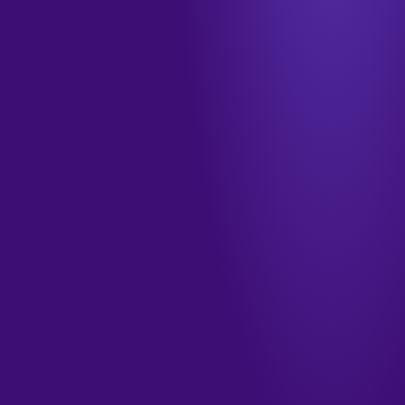
info@tamkendigital.com
المكتب
جدة · الشرفية · طريق الملك فهد
الدوام
الأحد–الخميس · ٩ صباحاً – ٦ مساءً