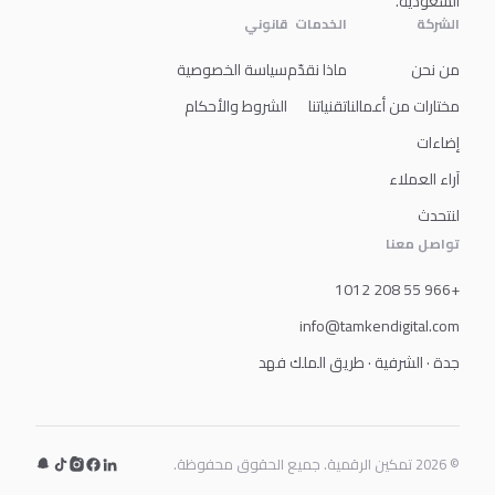
السعودية.
الشركة
الخدمات
قانوني
من نحن
ماذا نقدّم
سياسة الخصوصية
مختارات من أعمالنا
تقنياتنا
الشروط والأحكام
إضاءات
آراء العملاء
لنتحدث
تواصل معنا
+966 55 208 1012
info@tamkendigital.com
جدة · الشرفية · طريق الملك فهد
© 2026 تمكين الرقمية. جميع الحقوق محفوظة.