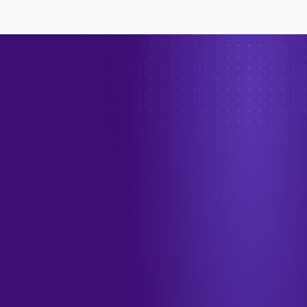
→
الهاتف
+966 55 208 1012
البريد الإلكتروني